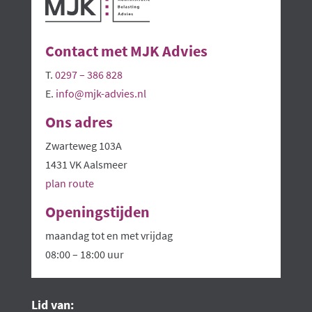
Contact met MJK Advies
T.
0297 – 386 828
E.
info@mjk-advies.nl
Ons adres
Zwarteweg 103A
1431 VK Aalsmeer
plan route
Openingstijden
maandag tot en met vrijdag
08:00 – 18:00 uur
Lid van: